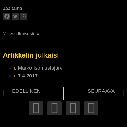
Jaa tämä
© Ilves Ikuisesti ry
Artikkelin julkaisi
Marko Isomustajärvi
7.4.2017
EDELLINEN
SEURAAVA
Parturi-Kampaamo Desila on Ilves Ikuisesti ry:n uusin kumppani
Lähde Tammelan Itäpäätyyn kannustamaan Ilvestä!