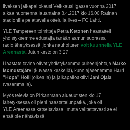
Ilveksen jalkapallokausi Veikkausliigassa vuonna 2017
alkaa huomenna lauantaina 8.4.2017 klo 16.00 Ratinan
stadionilla pelattavalla ottelulla Ilves – FC Lahti.
YLE Tampereen toimittaja
Petra Ketonen
haastatteli
yhdistyksemme edustajia tänään aamun suorassa
radiolähetyksessä, jonka nauhoitteen
voit kuunnella YLE
Areenasta
. Jutun kesto on 3´27 .
Haastateltavina olivat yhdistyksemme puheenjohtaja
Marko
Isomustajärvi
(kuvassa keskellä), kunniajäsenemme
Harri
”Hopa” Holli
(oikealla) ja jalkapalloaktiivi
Jani Ojala
(vasemmalla).
Myös television Pirkanmaan alueuutisten klo 17
lähetyksessä oli pieni haastattelunpätkä, joka oli
YLE Areenassa katseltavissa , mutta valitetttavasti se ei
enää ole nähtävissä.