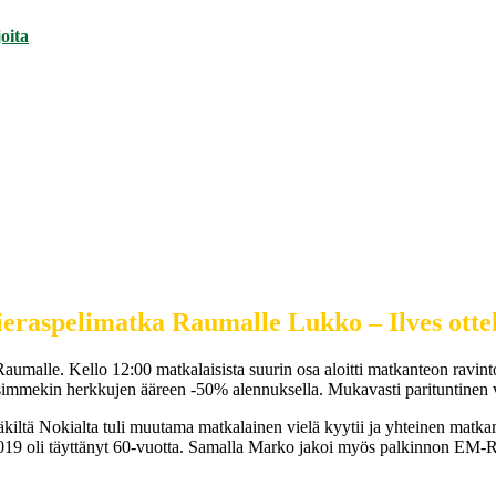
oita
vieraspelimatka Raumalle Lukko – Ilves otte
umalle. Kello 12:00 matkalaisista suurin osa aloitti matkanteon ravinto
ääsimmekin herkkujen ääreen -50% alennuksella. Mukavasti parituntinen vier
säkiltä Nokialta tuli muutama matkalainen vielä kyytii ja yhteinen mat
2019 oli täyttänyt 60-vuotta. Samalla Marko jakoi myös palkinnon EM