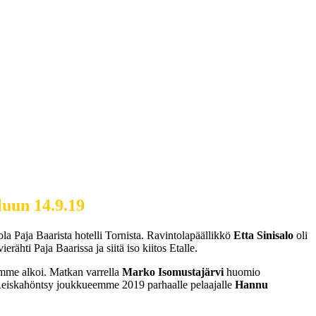
luun 14.9.19
la Paja Baarista hotelli Tornista. Ravintolapäällikkö
Etta Sinisalo
oli
ähti Paja Baarissa ja siitä iso kiitos Etalle.
kamme alkoi. Matkan varrella
Marko Isomustajärvi
huomio
-Reiskahöntsy joukkueemme 2019 parhaalle pelaajalle
Hannu