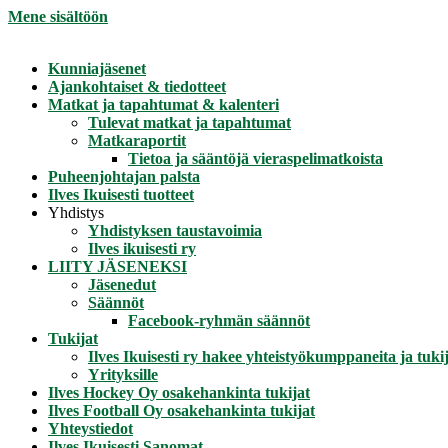
Mene sisältöön
Kunniajäsenet
Ajankohtaiset & tiedotteet
Matkat ja tapahtumat & kalenteri
Tulevat matkat ja tapahtumat
Matkaraportit
Tietoa ja sääntöjä vieraspelimatkoista
Puheenjohtajan palsta
Ilves Ikuisesti tuotteet
Yhdistys
Yhdistyksen taustavoimia
Ilves ikuisesti ry
LIITY JÄSENEKSI
Jäsenedut
Säännöt
Facebook-ryhmän säännöt
Tukijat
Ilves Ikuisesti ry hakee yhteistyökumppaneita ja tukij
Yrityksille
Ilves Hockey Oy osakehankinta tukijat
Ilves Football Oy osakehankinta tukijat
Yhteystiedot
Ilves Ikuisesti Sanomat