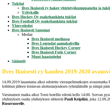
Tukijat
Ilves Ikuisesti ry hakee yhteistyökumppaneita ja tukij
Yrityksille
Ilves Hockey Oy osakehankinta tukijat
Ilves Football Oy osakehankinta tukijat
Yhteystiedot
Ilves Ikuisesti Sanomat
Mediat
Ilves Ikuisesti mediassa
Ilves Legendat aamukahvilla
Ilves Ikuisesti Hockey Corner
Ilves Ikuisesti Futis Corner
Muut haastattelut
Säännöt
Ilves Ikuisesti ry kauden 2019-2020 avaus
14.09.2019 lauantaina alkoi odotettu vieraspelimatkojen avausmatka Ra
loihtinut jälleen loistavan aloitustarjouksen ryhmäläisille ja niinpä p
Varsinainen matka alkoi Torni hotellin edestä kello 14:00. Sorvan py
yhdistyksen osalta yhdistyksen sihteeriä
Pauli Keipilää
, joka 12.09.
Rusuvuorelle
.