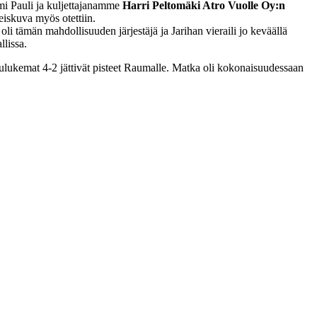
mi Pauli ja kuljettajanamme
Harri Peltomäki Atro Vuolle Oy:n
iskuva myös otettiin.
li tämän mahdollisuuden järjestäjä ja Jarihan vieraili jo keväällä
lissa.
ppulukemat 4-2 jättivät pisteet Raumalle. Matka oli kokonaisuudessaan