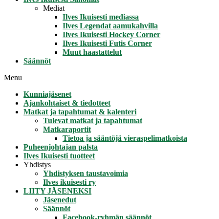
Mediat
Ilves Ikuisesti mediassa
Ilves Legendat aamukahvilla
Ilves Ikuisesti Hockey Corner
Ilves Ikuisesti Futis Corner
Muut haastattelut
Säännöt
Menu
Kunniajäsenet
Ajankohtaiset & tiedotteet
Matkat ja tapahtumat & kalenteri
Tulevat matkat ja tapahtumat
Matkaraportit
Tietoa ja sääntöjä vieraspelimatkoista
Puheenjohtajan palsta
Ilves Ikuisesti tuotteet
Yhdistys
Yhdistyksen taustavoimia
Ilves ikuisesti ry
LIITY JÄSENEKSI
Jäsenedut
Säännöt
Facebook-ryhmän säännöt