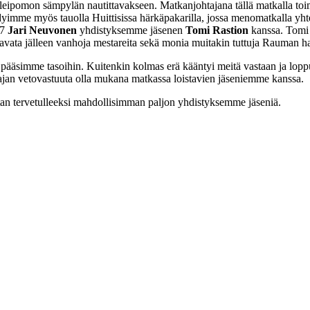
leipomon sämpylän nautittavakseen. Matkanjohtajana tällä matkalla toi
mme myös tauolla Huittisissa härkäpakarilla, jossa menomatkalla yhte
27
Jari Neuvonen
yhdistyksemme jäsenen
Tomi Rastion
kanssa. Tomi o
avata jälleen vanhoja mestareita sekä monia muitakin tuttuja Rauman hal
 ja pääsimme tasoihin. Kuitenkin kolmas erä kääntyi meitä vastaan ja lo
tajan vetovastuuta olla mukana matkassa loistavien jäseniemme kanssa.
an tervetulleeksi mahdollisimman paljon yhdistyksemme jäseniä.