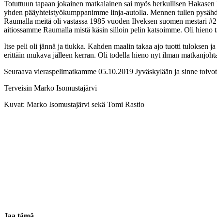
Totuttuun tapaan jokainen matkalainen sai myös herkullisen Hakasen 
yhden pääyhteistyökumppanimme linja-autolla. Mennen tullen pysähdyi
Raumalla meitä oli vastassa 1985 vuoden Ilveksen suomen mestari #
aitiossamme Raumalla mistä käsin silloin pelin katsoimme. Oli hieno t
Itse peli oli jännä ja tiukka. Kahden maalin takaa ajo tuotti tuloksen
erittäin mukava jälleen kerran. Oli todella hieno nyt ilman matkanjoh
Seuraava vieraspelimatkamme 05.10.2019 Jyväskylään ja sinne toivot
Terveisin Marko Isomustajärvi
Kuvat: Marko Isomustajärvi sekä Tomi Rastio
Jaa tämä