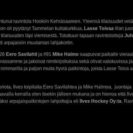
tunut ravintola Hookiin Kehräsaareen. Yleensä tilaisuudet vet
ä ajon oli pyytänyt Tammelan kultakurkkua,
Lasse Toivaa
illan juo
ilaisuuden läpi viemisestä. Totuttuun tapaan ravintoloitsija
Juh
ti arpajaisiin muutaman lahjakortin.
#26
Eero Savilahti
ja #91
Mike Halmo
saapuivat paikalle vier
eurassamme ja jakoivat nimikirjoituksia sekä olivat valokuvissa
 nimmarilla ja paljon muita hyviä palkintoja, joista Lasse Toiva 
uoriota, Ilves toipilaita Eero Savilahtea ja Mike Halmoa, juonta
valla kerralla olen itsekin jälleen mukana ja on hienoa että Ilve
äksi arpajaispalkintojen lahjoittajia eli
Ilves Hockey Oy:ta
, Rav