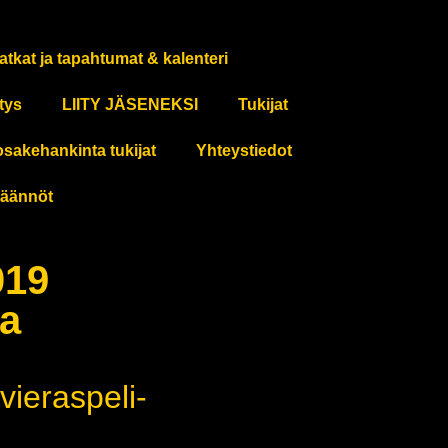
atkat ja tapahtumat & kalenteri
tys
LIITY JÄSENEKSI
Tukijat
osakehankinta tukijat
Yhteystiedot
äännöt
019
sa
vieraspeli-