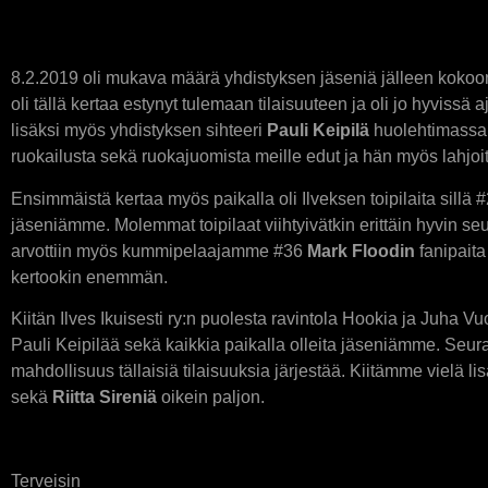
8.2.2019 oli mukava määrä yhdistyksen jäseniä jälleen kokoon
oli tällä kertaa estynyt tulemaan tilaisuuteen ja oli jo hyviss
lisäksi myös yhdistyksen sihteeri
Pauli Keipilä
huolehtimassa t
ruokailusta sekä ruokajuomista meille edut ja hän myös lahjoit
Ensimmäistä kertaa myös paikalla oli Ilveksen toipilaita sillä 
jäseniämme. Molemmat toipilaat viihtyivätkin erittäin hyvin s
arvottiin myös kummipelaajamme #36
Mark Floodin
fanipaita
kertookin enemmän.
Kiitän Ilves Ikuisesti ry:n puolesta ravintola Hookia ja Juha V
Pauli Keipilää sekä kaikkia paikalla olleita jäseniämme. Seuraa
mahdollisuus tällaisiä tilaisuuksia järjestää. Kiitämme vielä lis
sekä
Riitta Sireniä
oikein paljon.
Terveisin