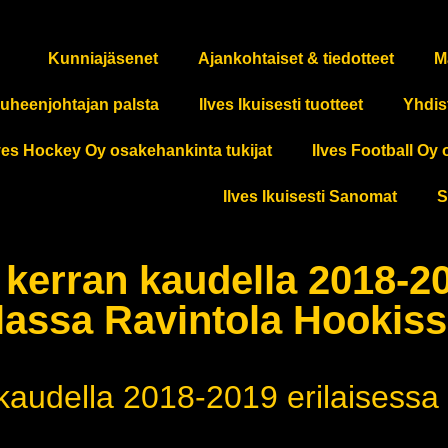
Kunniajäsenet
Ajankohtaiset & tiedotteet
M
uheenjohtajan palsta
Ilves Ikuisesti tuotteet
Yhdis
ves Hockey Oy osakehankinta tukijat
Ilves Football Oy 
Ilves Ikuisesti Sanomat
S
en kerran kaudella 2018-2
illassa Ravintola Hookis
n kaudella 2018-2019 erilaisessa 