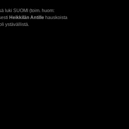
ässä luki SUOMI (toim. huom:
sesti
Heikkilän Antille
hauskoista
i ystävällistä.