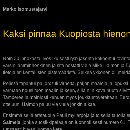
Marko Isomustajärvi
Kaksi pinnaa Kuopiosta hienon 
Noin 30 innokasta Ilves Ikuisesti ry:n jäsentä kokoontui ravi
varsin lämminhenkinen ja sitä nostatti vielä Mike Halmon ja 
tietoja eri kentällisten pistemääristä. Selkeä ykkönen oli mei
Pelissä tapahtui paljon: tuli virheitä, paljon maaleja ja lopuk
varmaan nousi tuon maalin jälkeen, sillä niin kova huuto siivi
Tampereella mainiosti kehuen myös joukkuetovereitaan. Eero pu
otteluun. Halmon paluu vie vielä jonkin aikaa.
Ensimmäisellä erätauolla Pauli myi arpoja ja toisella tauolla s
Salmela
, jonka suosikkipelaaja on luonnollisesti numero 61. 
runsaasti hyvän juoman kera.