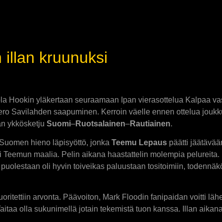
illan kruunuksi
ntola Hookin yläkertaan seuraamaan Ipan vierasottelua Kalpaa v
Eero Savilahden saapuminen. Kerroin väelle ennen ottelua joukk
dän ykkösketju
Suomi
–
Ruotsalainen
–
Rautiainen
.
si Suomen hieno läpisyöttö, jonka
Teemu Lepaus
päätti jäätävää
tti Teemun maalia. Pelin aikana haastattelin molempia pelureita.
olestaan oli hyvin toiveikas paluustaan tositoimiin, todennäköi
uoritettiin arvonta. Päävoiton, Mark Floodin fanipaidan voitti lä
Taitaa olla sukunimellä jotain tekemistä tuon kanssa. Illan aika