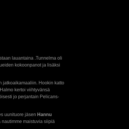
astaan lauantaina .Tunnelma oli
ueiden kokoonpanot ja lisäksi
n jatkoaikamaaliin. Hookin katto
 Halmo kertoi viihtyvänsä
sesti jo perjantain Pelicans-
hes uunituore jäsen
Hannu
na nautimme maistuvia siipiä