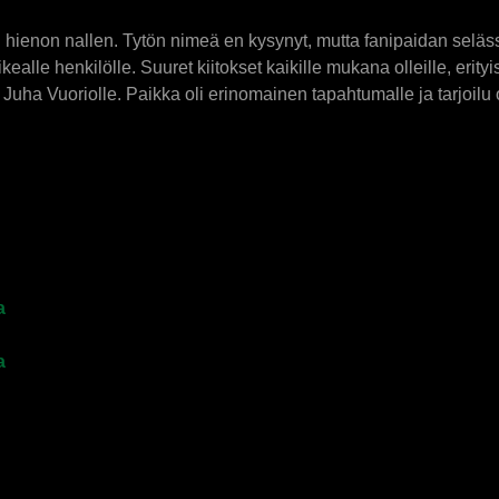
itti hienon nallen. Tytön nimeä en kysynyt, mutta fanipaidan sel
ikealle henkilölle. Suuret kiitokset kaikille mukana olleille, erityi
a Vuoriolle. Paikka oli erinomainen tapahtumalle ja tarjoilu ol