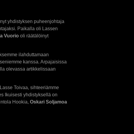
änyt yhdistyksen puheenjohtaja
ntajaksi. Paikalla oli Lassen
a Vuorio
oli räätälöinyt
aaksemme ilahduttamaan
 jäseniemme kanssa. Arpajaisissa
alla olevassa artikkelissaan
ja Lasse Toivaa, sihteeriämme
s Ikuisesti yhdistyksellä on
intola Hookia,
Oskari Soljamoa