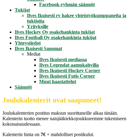
Facebook-ryhmän säännöt
Tukijat
Ilves Ikuisesti ry hakee yhteistyökumppaneita ja
tukijoita
Yrityksille
Ilves Hockey Oy osakehankinta tukijat
Ilves Football Oy osakehankinta tukijat
Yhteystiedot
Ilves Ikuisesti Sanomat
Mediat
Ilves Ikuisesti mediassa
Ilves Legendat aamukahvilla
Ilves Ikuisesti Hockey Corner
Ilves Ikuisesti Futis Corner
Muut haastattelut
Säännöt
Joulukalenterit ovat saapuneet!
Joulukalenterien postitus maksun suorittaneille alkaa tänään.
Kalenterin tuotto menee naisjääkiekkojoukkueemme tukemiseen
kokonaisuudessaan.
Kalenterin hinta on
7€
+ mahdolliset postikulut.