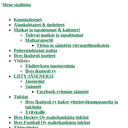
Mene sisältöön
Kunniajäsenet
Ajankohtaiset & tiedotteet
Matkat ja tapahtumat & kalenteri
Tulevat matkat ja tapahtumat
Matkaraportit
Tietoa ja sääntöjä vieraspelimatkoista
Puheenjohtajan palsta
Ilves Ikuisesti tuotteet
Yhdistys
Yhdistyksen taustavoimia
Ilves ikuisesti ry
LIITY JÄSENEKSI
Jäsenedut
Säännöt
Facebook-ryhmän säännöt
Tukijat
Ilves Ikuisesti ry hakee yhteistyökumppaneita ja
tukijoita
Yrityksille
Ilves Hockey Oy osakehankinta tukijat
Ilves Football Oy osakehankinta tukijat
Yhteystiedot