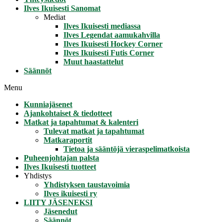
Ilves Ikuisesti Sanomat
Mediat
Ilves Ikuisesti mediassa
Ilves Legendat aamukahvilla
Ilves Ikuisesti Hockey Corner
Ilves Ikuisesti Futis Corner
Muut haastattelut
Säännöt
Menu
Kunniajäsenet
Ajankohtaiset & tiedotteet
Matkat ja tapahtumat & kalenteri
Tulevat matkat ja tapahtumat
Matkaraportit
Tietoa ja sääntöjä vieraspelimatkoista
Puheenjohtajan palsta
Ilves Ikuisesti tuotteet
Yhdistys
Yhdistyksen taustavoimia
Ilves ikuisesti ry
LIITY JÄSENEKSI
Jäsenedut
Säännöt