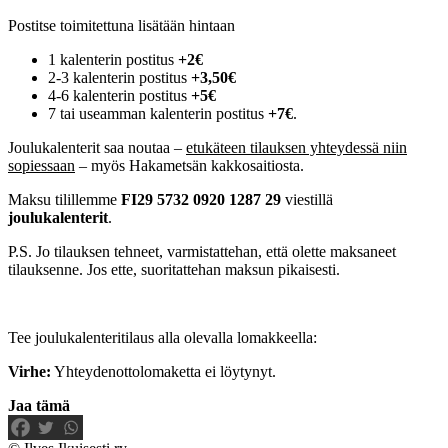
Postitse toimitettuna lisätään hintaan
1 kalenterin postitus
+2€
2-3 kalenterin postitus
+3,50€
4-6 kalenterin postitus
+5€
7 tai useamman kalenterin postitus
+7€
.
Joulukalenterit saa noutaa –
etukäteen tilauksen yhteydessä niin
sopiessaan
– myös Hakametsän kakkosaitiosta.
Maksu tilillemme
FI29 5732 0920 1287 29
viestillä
joulukalenterit
.
P.S. Jo tilauksen tehneet, varmistattehan, että olette maksaneet
tilauksenne. Jos ette, suoritattehan maksun pikaisesti.
Tee joulukalenteritilaus alla olevalla lomakkeella:
Virhe:
Yhteydenottolomaketta ei löytynyt.
Jaa tämä