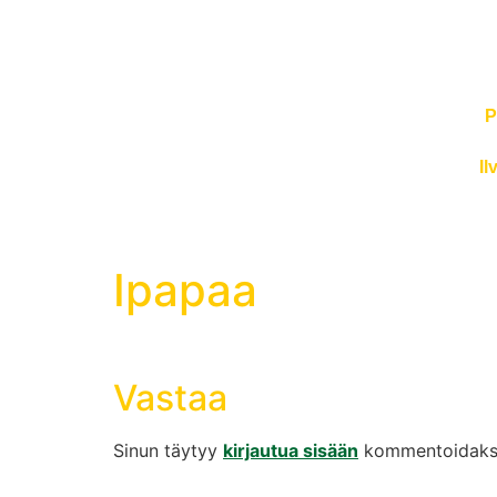
P
Il
Ipapaa
Vastaa
Sinun täytyy
kirjautua sisään
kommentoidakse