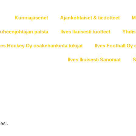
Kunniajäsenet
Ajankohtaiset & tiedotteet
M
uheenjohtajan palsta
Ilves Ikuisesti tuotteet
Yhdis
ves Hockey Oy osakehankinta tukijat
Ilves Football Oy 
Ilves Ikuisesti Sanomat
S
si.