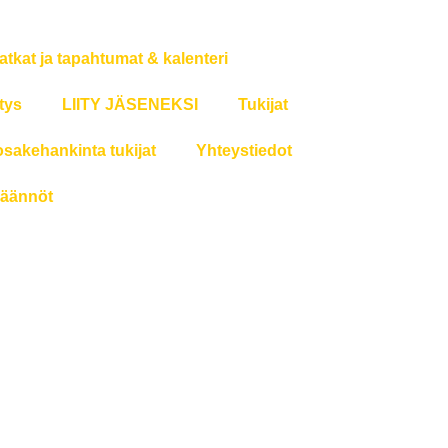
atkat ja tapahtumat & kalenteri
tys
LIITY JÄSENEKSI
Tukijat
osakehankinta tukijat
Yhteystiedot
äännöt