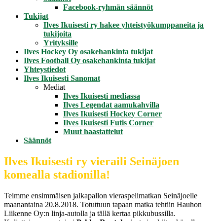
Facebook-ryhmän säännöt
Tukijat
Ilves Ikuisesti ry hakee yhteistyökumppaneita ja
tukijoita
Yrityksille
Ilves Hockey Oy osakehankinta tukijat
Ilves Football Oy osakehankinta tukijat
Yhteystiedot
Ilves Ikuisesti Sanomat
Mediat
Ilves Ikuisesti mediassa
Ilves Legendat aamukahvilla
Ilves Ikuisesti Hockey Corner
Ilves Ikuisesti Futis Corner
Muut haastattelut
Säännöt
Ilves Ikuisesti ry vieraili Seinäjoen
komealla stadionilla!
Teimme ensimmäisen jalkapallon vieraspelimatkan Seinäjoelle
maanantaina 20.8.2018. Totuttuun tapaan matka tehtiin Hauhon
Liikenne Oy:n linja-autolla ja tällä kertaa pikkubussilla.