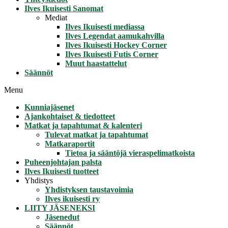
Ilves Ikuisesti Sanomat
Mediat
Ilves Ikuisesti mediassa
Ilves Legendat aamukahvilla
Ilves Ikuisesti Hockey Corner
Ilves Ikuisesti Futis Corner
Muut haastattelut
Säännöt
Menu
Kunniajäsenet
Ajankohtaiset & tiedotteet
Matkat ja tapahtumat & kalenteri
Tulevat matkat ja tapahtumat
Matkaraportit
Tietoa ja sääntöjä vieraspelimatkoista
Puheenjohtajan palsta
Ilves Ikuisesti tuotteet
Yhdistys
Yhdistyksen taustavoimia
Ilves ikuisesti ry
LIITY JÄSENEKSI
Jäsenedut
Säännöt