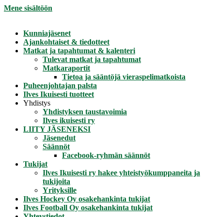
Mene sisältöön
Kunniajäsenet
Ajankohtaiset & tiedotteet
Matkat ja tapahtumat & kalenteri
Tulevat matkat ja tapahtumat
Matkaraportit
Tietoa ja sääntöjä vieraspelimatkoista
Puheenjohtajan palsta
Ilves Ikuisesti tuotteet
Yhdistys
Yhdistyksen taustavoimia
Ilves ikuisesti ry
LIITY JÄSENEKSI
Jäsenedut
Säännöt
Facebook-ryhmän säännöt
Tukijat
Ilves Ikuisesti ry hakee yhteistyökumppaneita ja
tukijoita
Yrityksille
Ilves Hockey Oy osakehankinta tukijat
Ilves Football Oy osakehankinta tukijat
Yhteystiedot