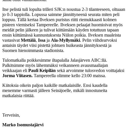
Itse pelistä tuli lopulta trilleri SJK:n noustua 2-3 tilanteeseen, oltuaan
jo 0-3 tappiolla. Lopussa saimme jännittyneenä seurata miten peli
loppuu. Tällä kertaa Ilveksen puristus riitti riemukkaasti kolmen
pisteen viemiseksi Tampereelle. Ilveksen pelaajat huomioivat myös
meidät pelin jälkeen ja tulivat kiittämään käyden totuttuun tapaan
ensin kiittämässä kannustuksesta Niilon poikia. Ilveksen maaleista
vastasivat
Mettälä
,
Issa
ja
Ala-Myllymäki
. Pelin viihdearvoksi
antaisin täydet viisi pistettä johtuen huikeasta jännityksestä ja
Suomen hienoimmasta stadionista.
Tulomatkalla poikkesimme iltapalalla Jalasjärven ABC:llä.
Palkitsimme myös lähemmäksi veikanneen avausmaaliajan
veikkaajan eli
Pauli Keipilän
sekä arvoimme tulosvedon voittajaksi
Jorma Viitasen.
Tampereella olimme kello 23:00 maissa.
Kiitoksia oikein paljon kaikille matkalaisille. Ensi kaudella
menemme varmasti jälleen Seinäjoelle, mikäli innostuneita
matkalaisia riittää.
Terveisin,
Marko Isomustajärvi