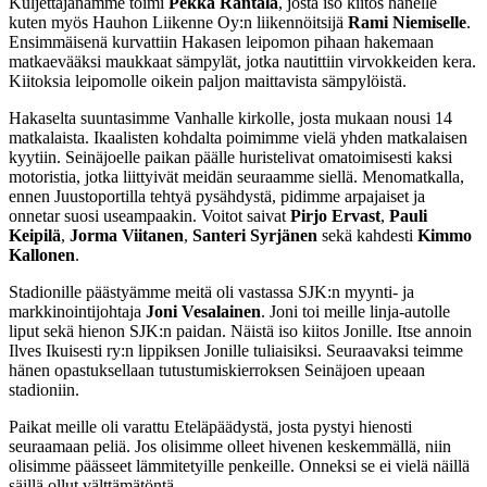
Kuljettajanamme toimi
Pekka Rantala
, josta iso kiitos hänelle
kuten myös Hauhon Liikenne Oy:n liikennöitsijä
Rami Niemiselle
.
Ensimmäisenä kurvattiin Hakasen leipomon pihaan hakemaan
matkaevääksi maukkaat sämpylät, jotka nautittiin virvokkeiden kera.
Kiitoksia leipomolle oikein paljon maittavista sämpylöistä.
Hakaselta suuntasimme Vanhalle kirkolle, josta mukaan nousi 14
matkalaista. Ikaalisten kohdalta poimimme vielä yhden matkalaisen
kyytiin. Seinäjoelle paikan päälle huristelivat omatoimisesti kaksi
motoristia, jotka liittyivät meidän seuraamme siellä. Menomatkalla,
ennen Juustoportilla tehtyä pysähdystä, pidimme arpajaiset ja
onnetar suosi useampaakin. Voitot saivat
Pirjo Ervast
,
Pauli
Keipilä
,
Jorma Viitanen
,
Santeri Syrjänen
sekä kahdesti
Kimmo
Kallonen
.
Stadionille päästyämme meitä oli vastassa SJK:n myynti- ja
markkinointijohtaja
Joni Vesalainen
. Joni toi meille linja-autolle
liput sekä hienon SJK:n paidan. Näistä iso kiitos Jonille. Itse annoin
Ilves Ikuisesti ry:n lippiksen Jonille tuliaisiksi. Seuraavaksi teimme
hänen opastuksellaan tutustumiskierroksen Seinäjoen upeaan
stadioniin.
Paikat meille oli varattu Eteläpäädystä, josta pystyi hienosti
seuraamaan peliä. Jos olisimme olleet hivenen keskemmällä, niin
olisimme päässeet lämmitetyille penkeille. Onneksi se ei vielä näillä
säillä ollut välttämätöntä.