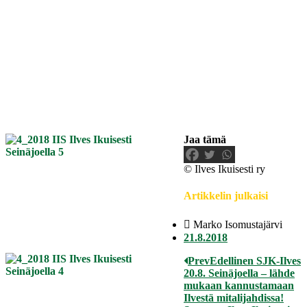
Jaa tämä
© Ilves Ikuisesti ry
Artikkelin julkaisi
Marko Isomustajärvi
21.8.2018
Prev
Edellinen
SJK-Ilves
20.8. Seinäjoella – lähde
mukaan kannustamaan
Ilvestä mitalijahdissa!