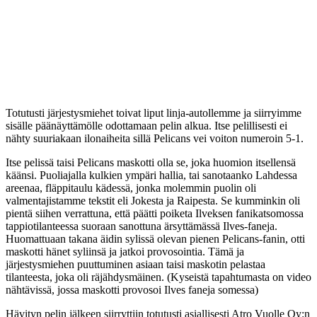
Totutusti järjestysmiehet toivat liput linja-autollemme ja siirryimme
sisälle päänäyttämölle odottamaan pelin alkua. Itse pelillisesti ei
nähty suuriakaan ilonaiheita sillä Pelicans vei voiton numeroin 5-1.
Itse pelissä taisi Pelicans maskotti olla se, joka huomion itsellensä
käänsi. Puoliajalla kulkien ympäri hallia, tai sanotaanko Lahdessa
areenaa, fläppitaulu kädessä, jonka molemmin puolin oli
valmentajistamme tekstit eli Jokesta ja Raipesta. Se kumminkin oli
pientä siihen verrattuna, että päätti poiketa Ilveksen fanikatsomossa
tappiotilanteessa suoraan sanottuna ärsyttämässä Ilves-faneja.
Huomattuaan takana äidin sylissä olevan pienen Pelicans-fanin, otti
maskotti hänet syliinsä ja jatkoi provosointia. Tämä ja
järjestysmiehen puuttuminen asiaan taisi maskotin pelastaa
tilanteesta, joka oli räjähdysmäinen. (Kyseistä tapahtumasta on video
nähtävissä, jossa maskotti provosoi Ilves faneja somessa)
Hävityn pelin jälkeen siirryttiin totutusti asiallisesti Atro Vuolle Oy:n