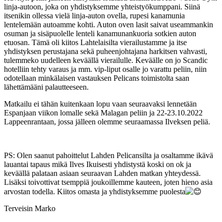
linja-autoon, joka on yhdistyksemme yhteistyökumppani. Siinä
itsenikin ollessa vielä linja-auton ovella, rupesi kanamunia
lentelemään autoamme kohti. Auton oven lasit saivat useammankin
osuman ja sisäpuolelle lenteli kanamunankuoria sotkien auton
etuosan. Tämä oli kiitos Lahtelaisilta vierailustamme ja itse
yhdistyksen perustajana sekä puheenjohtajana harkitsen vahvasti,
tulemmeko uudelleen keväällä vierailulle. Keväälle on jo Scandic
hotelliin tehty varaus ja mm. vip-liput osalle jo varattu peliin, niin
odotellaan minkälaisen vastauksen Pelicans toimistolta saan
lähettämääni palautteeseen.
Matkailu ei tähän kuitenkaan lopu vaan seuraavaksi lennetään
Espanjaan viikon lomalle sekä Malagan peliin ja 22-23.10.2022
Lappeenrantaan, jossa jälleen olemme seuraamassa Ilveksen peliä.
PS:
Olen saanut pahoittelut Lahden Pelicansilta ja osaltamme ikävä
lauantai tapaus mikä Ilves Ikuisesti yhdistystä koski on ok ja
keväällä palataan asiaan seuraavan Lahden matkan yhteydessä.
Lisäksi toivottivat tsemppiä joukoillemme kauteen, joten hieno asia
arvostan todella. Kiitos omasta ja yhdistyksemme puolesta
Terveisin Marko