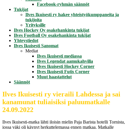
Facebook-ryhmän säännöt
Tukijat
Ilves Ikuisesti ry hakee yhteistyökumppaneita ja
tukijoita
Yrityksille
Ilves Hockey Oy osakehankinta tukijat
Ilves Football Oy osakehankinta tukijat
Yhteystiedot
Ilves Ikuisesti Sanomat
Mediat
Ilves Ikuisesti mediassa
Ilves Legendat aamukahvilla
Ilves Ikuisesti Hockey Corner
Ilves Ikuisesti Futis Corner
Muut haastattelut
Säännöt
Ilves Ikuisesti ry vieraili Lahdessa ja sai
kanamunat tuliaisiksi paluumatkalle
24.09.2022
Ilves Ikuisesti-matka lähti iloisin mielin Paja Barista hotelli Tornista,
jossa väki oli käynyt herkuttelemassa ennen matkaa. Matkalle