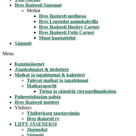
Ilves Ikuisesti Sanomat
Mediat
Ilves Ikuisesti mediassa
Ilves Legendat aamukahvilla
Ilves Ikuisesti Hockey Corner
Ilves Ikuisesti Futis Corner
Muut haastattelut
Säännöt
Menu
Kunniajäsenet
Ajankohtaiset & tiedotteet
Matkat ja tapahtumat & kalenteri
Tulevat matkat ja tapahtumat
Matkaraportit
Tietoa ja sääntöjä vieraspelimatkoista
Puheenjohtajan palsta
Ilves Ikuisesti tuotteet
Yhdistys
Yhdistyksen taustavoimia
Ilves ikuisesti ry
LIITY JÄSENEKSI
Jäsenedut
Säännöt