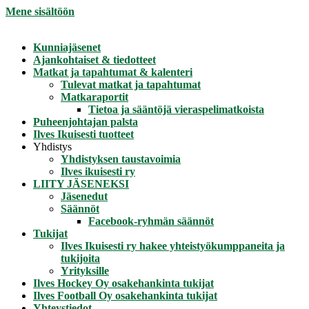
Mene sisältöön
Kunniajäsenet
Ajankohtaiset & tiedotteet
Matkat ja tapahtumat & kalenteri
Tulevat matkat ja tapahtumat
Matkaraportit
Tietoa ja sääntöjä vieraspelimatkoista
Puheenjohtajan palsta
Ilves Ikuisesti tuotteet
Yhdistys
Yhdistyksen taustavoimia
Ilves ikuisesti ry
LIITY JÄSENEKSI
Jäsenedut
Säännöt
Facebook-ryhmän säännöt
Tukijat
Ilves Ikuisesti ry hakee yhteistyökumppaneita ja
tukijoita
Yrityksille
Ilves Hockey Oy osakehankinta tukijat
Ilves Football Oy osakehankinta tukijat
Yhteystiedot