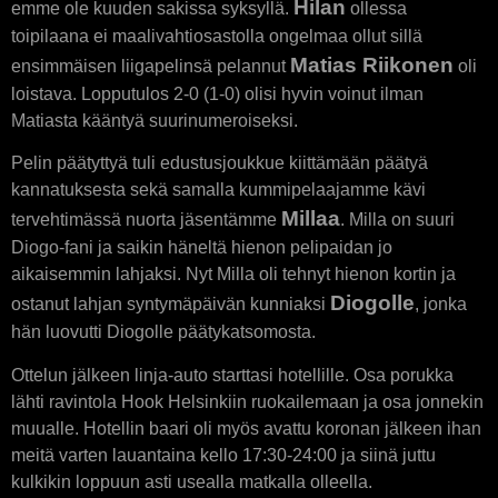
Hilan
emme ole kuuden sakissa syksyllä.
ollessa
toipilaana ei maalivahtiosastolla ongelmaa ollut sillä
Matias Riikonen
ensimmäisen liigapelinsä pelannut
oli
loistava. Lopputulos 2-0 (1-0) olisi hyvin voinut ilman
Matiasta kääntyä suurinumeroiseksi.
Pelin päätyttyä tuli edustusjoukkue kiittämään päätyä
kannatuksesta sekä samalla kummipelaajamme kävi
Millaa
tervehtimässä nuorta jäsentämme
. Milla on suuri
Diogo-fani ja saikin häneltä hienon pelipaidan jo
aikaisemmin lahjaksi. Nyt Milla oli tehnyt hienon kortin ja
Diogolle
ostanut lahjan syntymäpäivän kunniaksi
, jonka
hän luovutti Diogolle päätykatsomosta.
Ottelun jälkeen linja-auto starttasi hotellille. Osa porukka
lähti ravintola Hook Helsinkiin ruokailemaan ja osa jonnekin
muualle. Hotellin baari oli myös avattu koronan jälkeen ihan
meitä varten lauantaina kello 17:30-24:00 ja siinä juttu
kulkikin loppuun asti usealla matkalla olleella.