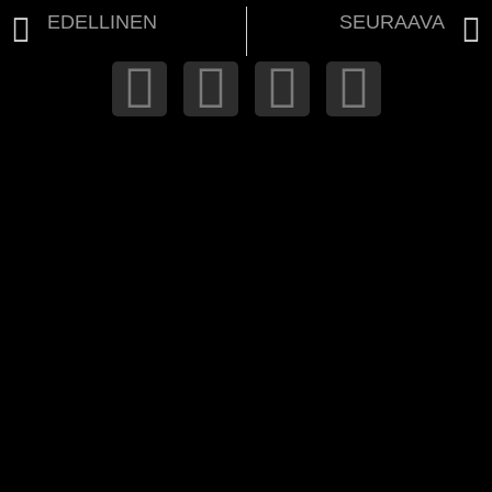
EDELLINEN
SEURAAVA
Puheenjohtajan kesätervehdys 2020
Tiedote lokakuun CHL-matkan peruuntumisesta