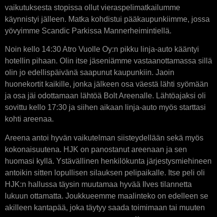
vaikutuksesta stopissa ollut vieraspelimatkailumme
käynnistyi jälleen. Matka kohdistui pääkaupunkiimme, jossa
yövyimme Scandic Parkissa Mannerheimintiellä.
Noin kello 14:30 Atro Vuolle Oy:n pikku linja-auto kääntyi
hotellin pihaan. Olin itse jäseniämme vastaanottamassa sillä
olin jo edellispäivänä saapunut kaupunkiin. Jaoin
huonekortit kaikille, jonka jälkeen osa väestä lähti syömään
ja osa jäi odottamaan lähtöä Bolt Areenalle. Lähtöajaksi oli
sovittu kello 17:30 ja siihen aikaan linja-auto myös starttasi
kohti areenaa.
Areena antoi hyvän vaikutelman siisteydellään sekä myös
kokonaisuutena. HJK on panostanut areenaan ja sen
huomasi kyllä. Ystävällinen henkilökunta järjestysmiehineen
antoikin sitten lopullisen silauksen pelipaikalle. Itse peli oli
HJK:n hallussa täysin muutamaa hyvää Ilves tilannetta
lukuun ottamatta. Joukkueemme maalinteko on edelleen se
akilleen kantapää, joka täytyy saada toimimaan tai muuten