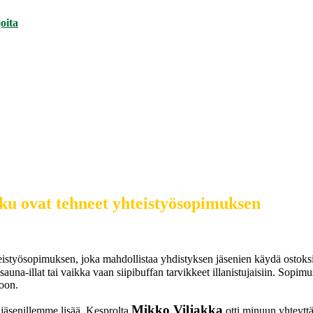
oita
kku ovat tehneet yhteistyösopimuksen
eistyösopimuksen, joka mahdollistaa yhdistyksen jäsenien käydä ostoksi
at, sauna-illat tai vaikka vaan siipibuffan tarvikkeet illanistujaisiin. 
oon.
Mikko Viljakka
n jäsenillemme lisää. Kesprolta
otti minuun yhteytt