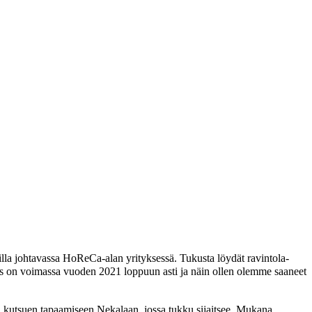
lla johtavassa HoReCa-alan yrityksessä. Tukusta löydät ravintola-
Sopimus on voimassa vuoden 2021 loppuun asti ja näin ollen olemme saaneet
ä kutsuen tapaamiseen Nekalaan, jossa tukku sijaitsee. Mukana