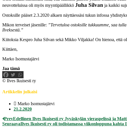
Juha Silvan
neuvotteluissa oli myös myyntipäällikkö
ja kaikki suj
Ostoksille pääset 2.3.2020 alkaen näyttäessäsi tukun infossa yhdistykse
Mikon terveiset jäsenille:
”Tervetuloa ostoksille tukkuumme, saa tull
Ilveksestä.”
Kiitoksia Kespro Juha Silvan sekä Mikko Viljakka! On hienoa, että 
Kiittäen,
Marko Isomustajärvi
Jaa tämä
© Ilves Ikuisesti ry
Artikkelin julkaisi
Marko Isomustajärvi
21.2.2020
Prev
Edellinen
Ilves Ikuisesti ry Jyväskylän vieraspelissä ja Ma
Seuraava
Ilves Ikuisesti ry oli todistamassa viikonloppuna kahta 