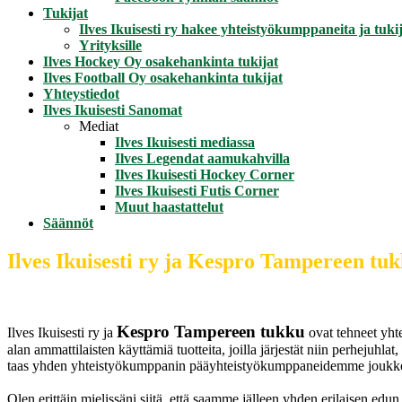
Tukijat
Ilves Ikuisesti ry hakee yhteistyökumppaneita ja tukij
Yrityksille
Ilves Hockey Oy osakehankinta tukijat
Ilves Football Oy osakehankinta tukijat
Yhteystiedot
Ilves Ikuisesti Sanomat
Mediat
Ilves Ikuisesti mediassa
Ilves Legendat aamukahvilla
Ilves Ikuisesti Hockey Corner
Ilves Ikuisesti Futis Corner
Muut haastattelut
Säännöt
Ilves Ikuisesti ry ja Kespro Tampereen tu
Kespro Tampereen tukku
Ilves Ikuisesti ry ja
ovat tehneet yht
alan ammattilaisten käyttämiä tuotteita, joilla järjestät niin perhejuhl
taas yhden yhteistyökumppanin pääyhteistyökumppaneidemme joukk
Olen erittäin mielissäni siitä, että saamme jälleen yhden erilaisen edu