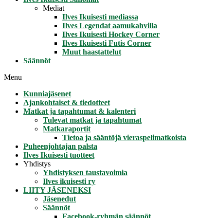
Mediat
Ilves Ikuisesti mediassa
Ilves Legendat aamukahvilla
Ilves Ikuisesti Hockey Corner
Ilves Ikuisesti Futis Corner
Muut haastattelut
Säännöt
Menu
Kunniajäsenet
Ajankohtaiset & tiedotteet
Matkat ja tapahtumat & kalenteri
Tulevat matkat ja tapahtumat
Matkaraportit
Tietoa ja sääntöjä vieraspelimatkoista
Puheenjohtajan palsta
Ilves Ikuisesti tuotteet
Yhdistys
Yhdistyksen taustavoimia
Ilves ikuisesti ry
LIITY JÄSENEKSI
Jäsenedut
Säännöt
Facebook-ryhmän säännöt