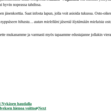
ui hyvin nopeassa tahdissa.
n jäsenkorttia. Saat infosta lapun, jolla voit asioida tukussa. Osto-oikeu
a nyppäseen hihasta… autan mielelläni jäseniä löytämään mieluisia ost
olette mukanamme ja varmasti myös tapaamme edustajanne jollakin vier
tti Nykäsen haudalla
Ilveksen hienoa voittoa
Next