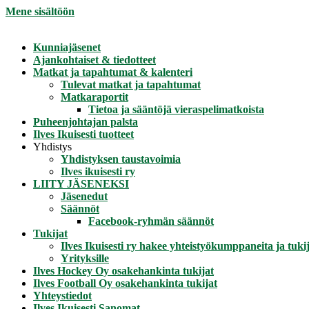
Mene sisältöön
Kunniajäsenet
Ajankohtaiset & tiedotteet
Matkat ja tapahtumat & kalenteri
Tulevat matkat ja tapahtumat
Matkaraportit
Tietoa ja sääntöjä vieraspelimatkoista
Puheenjohtajan palsta
Ilves Ikuisesti tuotteet
Yhdistys
Yhdistyksen taustavoimia
Ilves ikuisesti ry
LIITY JÄSENEKSI
Jäsenedut
Säännöt
Facebook-ryhmän säännöt
Tukijat
Ilves Ikuisesti ry hakee yhteistyökumppaneita ja tukij
Yrityksille
Ilves Hockey Oy osakehankinta tukijat
Ilves Football Oy osakehankinta tukijat
Yhteystiedot
Ilves Ikuisesti Sanomat