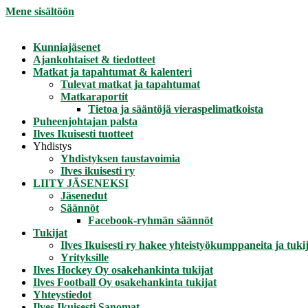
Mene sisältöön
Kunniajäsenet
Ajankohtaiset & tiedotteet
Matkat ja tapahtumat & kalenteri
Tulevat matkat ja tapahtumat
Matkaraportit
Tietoa ja sääntöjä vieraspelimatkoista
Puheenjohtajan palsta
Ilves Ikuisesti tuotteet
Yhdistys
Yhdistyksen taustavoimia
Ilves ikuisesti ry
LIITY JÄSENEKSI
Jäsenedut
Säännöt
Facebook-ryhmän säännöt
Tukijat
Ilves Ikuisesti ry hakee yhteistyökumppaneita ja tukij
Yrityksille
Ilves Hockey Oy osakehankinta tukijat
Ilves Football Oy osakehankinta tukijat
Yhteystiedot
Ilves Ikuisesti Sanomat