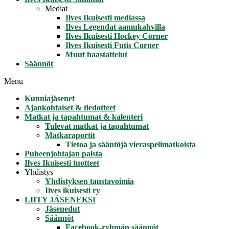
Mediat
Ilves Ikuisesti mediassa
Ilves Legendat aamukahvilla
Ilves Ikuisesti Hockey Corner
Ilves Ikuisesti Futis Corner
Muut haastattelut
Säännöt
Menu
Kunniajäsenet
Ajankohtaiset & tiedotteet
Matkat ja tapahtumat & kalenteri
Tulevat matkat ja tapahtumat
Matkaraportit
Tietoa ja sääntöjä vieraspelimatkoista
Puheenjohtajan palsta
Ilves Ikuisesti tuotteet
Yhdistys
Yhdistyksen taustavoimia
Ilves ikuisesti ry
LIITY JÄSENEKSI
Jäsenedut
Säännöt
Facebook-ryhmän säännöt