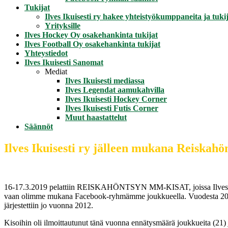
Tukijat
Ilves Ikuisesti ry hakee yhteistyökumppaneita ja tukij
Yrityksille
Ilves Hockey Oy osakehankinta tukijat
Ilves Football Oy osakehankinta tukijat
Yhteystiedot
Ilves Ikuisesti Sanomat
Mediat
Ilves Ikuisesti mediassa
Ilves Legendat aamukahvilla
Ilves Ikuisesti Hockey Corner
Ilves Ikuisesti Futis Corner
Muut haastattelut
Säännöt
Ilves Ikuisesti ry jälleen mukana Reiskah
16-17.3.2019 pelattiin REISKAHÖNTSYN MM-KISAT, joissa Ilves Ikuises
vaan olimme mukana Facebook-ryhmämme joukkueella. Vuodesta 2017 
järjestettiin jo vuonna 2012.
Kisoihin oli ilmoittautunut tänä vuonna ennätysmäärä joukkueita (21)