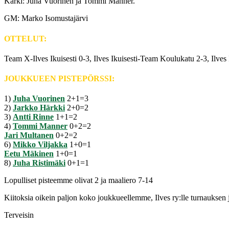
Kärki: Juha Vuorinen ja Tommi Manner.
GM: Marko Isomustajärvi
OTTELUT:
Team X-Ilves Ikuisesti 0-3, Ilves Ikuisesti-Team Koulukatu 2-3, Ilves 
JOUKKUEEN PISTEPÖRSSI:
1)
Juha Vuorinen
2+1=3
2)
Jarkko Härkki
2+0=2
3)
Antti Rinne
1+1=2
4)
Tommi Manner
0+2=2
Jari Multanen
0+2=2
6)
Mikko Viljakka
1+0=1
Eetu Mäkinen
1+0=1
8)
Juha Ristimäki
0+1=1
Lopulliset pisteemme olivat 2 ja maaliero 7-14
Kiitoksia oikein paljon koko joukkueellemme, Ilves ry:lle turnauksen j
Terveisin