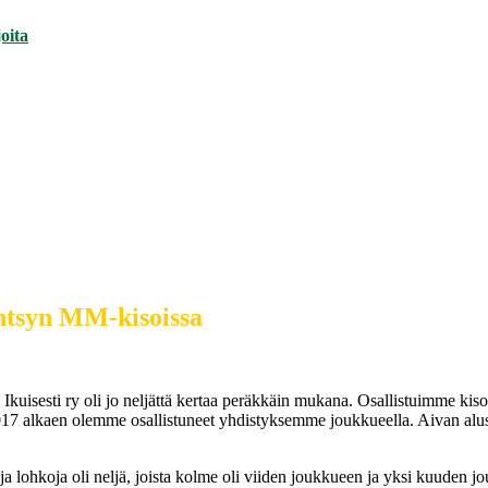
oita
öntsyn MM-kisoissa
ti ry oli jo neljättä kertaa peräkkäin mukana. Osallistuimme kisoihin
alkaen olemme osallistuneet yhdistyksemme joukkueella. Aivan alusta
 ja lohkoja oli neljä, joista kolme oli viiden joukkueen ja yksi kuude