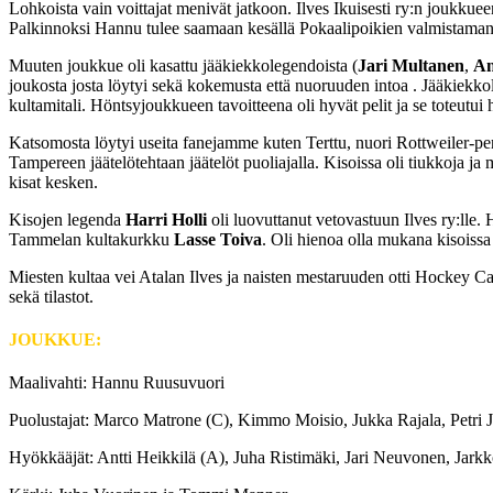
Lohkoista vain voittajat menivät jatkoon. Ilves Ikuisesti ry:n joukku
Palkinnoksi Hannu tulee saamaan kesällä Pokaalipoikien valmistaman
Muuten joukkue oli kasattu jääkiekkolegendoista (
Jari Multanen
,
An
joukosta josta löytyi sekä kokemusta että nuoruuden intoa . Jääkiekkole
kultamitali. Höntsyjoukkueen tavoitteena oli hyvät pelit ja se toteutui h
Katsomosta löytyi useita fanejamme kuten Terttu, nuori Rottweiler
Tampereen jäätelötehtaan jäätelöt puoliajalla. Kisoissa oli tiukkoja j
kisat kesken.
Kisojen legenda
Harri Holli
oli luovuttanut vetovastuun Ilves ry:lle. 
Tammelan kultakurkku
Lasse Toiva
. Oli hienoa olla mukana kisoissa
Miesten kultaa vei Atalan Ilves ja naisten mestaruuden otti Hockey Cats. 
sekä tilastot.
JOUKKUE:
Maalivahti: Hannu Ruusuvuori
Puolustajat: Marco Matrone (C), Kimmo Moisio, Jukka Rajala, Petri J
Hyökkääjät: Antti Heikkilä (A), Juha Ristimäki, Jari Neuvonen, Jark