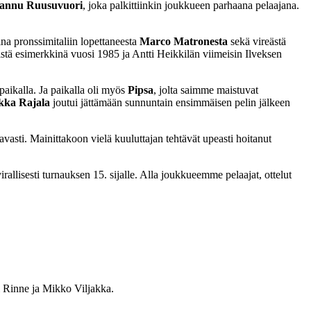
annu Ruusuvuori
, joka palkittiinkin joukkueen parhaana pelaajana.
ina pronssimitaliin lopettaneesta
Marco Matronesta
sekä vireästä
äistä esimerkkinä vuosi 1985 ja Antti Heikkilän viimeisin Ilveksen
paikalla. Ja paikalla oli myös
Pipsa
, jolta saimme maistuvat
kka Rajala
joutui jättämään sunnuntain ensimmäisen pelin jälkeen
tavasti. Mainittakoon vielä kuuluttajan tehtävät upeasti hoitanut
irallisesti turnauksen 15. sijalle. Alla joukkueemme pelaajat, ottelut
i Rinne ja Mikko Viljakka.