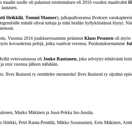
een maalin suulle oli palannut ensimmäisen eli 2016 vuoden maalivahti
H
 lautasen.
tti Heikkilä
,
Tommi Manner
), jalkapallouransa Ilveksen varakapteen
gendoille mitalit olivat tuttuja ja niitä heidän hyllyköistänsä löytyi. N
ienosti.
-pentu. Vuonna 2016 joukkueessamme pelannut
Klaus Pesonen
oli myös 
a myös kovaotteisia pelejä, jotka vaativat veronsa. Puolustuksestamme
Ju
Heiltä vetovastuussa oli
Jouko Rautanen,
joka selviytyi tehtävästä lois
 ja ensi vuonna jälleen nähdään.
Ilves Ikuisesti ry onnittelee mestareita! Ilves Ikuisesti ry sijoittui epäv
alonen, Marko Mäkinen ja Jussi-Pekka Iso-Jussila.
ko Härkki, Petri Ranta-Penttilä, Mikko Soranummi, Eetu Mäkinen, Antt