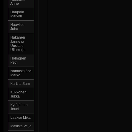
Anne
Haapala
Markku
Haavisto
Juha
Hakanen
Janne ja
Uusitalo
Ullamaija
Holmgren
Petri
Isomustajärvi
Marko
Karttila Sami
Kukkonen
Jukka
Kyröläinen
Jouni
Laakso Mika
Matikka Veijo