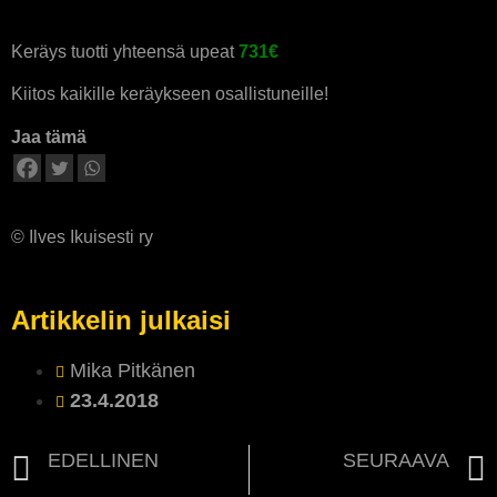
Keräys tuotti yhteensä upeat
731€
Kiitos kaikille keräykseen osallistuneille!
Jaa tämä
© Ilves Ikuisesti ry
Artikkelin julkaisi
Mika Pitkänen
23.4.2018
EDELLINEN
SEURAAVA
Puheenjohtajan kirje keväällä 2018
ILVES IKUISESTI ESPANJAN AURINKORANNIKOLLA 12-19.4.2018