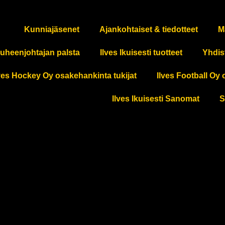
Kunniajäsenet
Ajankohtaiset & tiedotteet
M
uheenjohtajan palsta
Ilves Ikuisesti tuotteet
Yhdis
ves Hockey Oy osakehankinta tukijat
Ilves Football Oy 
Ilves Ikuisesti Sanomat
S