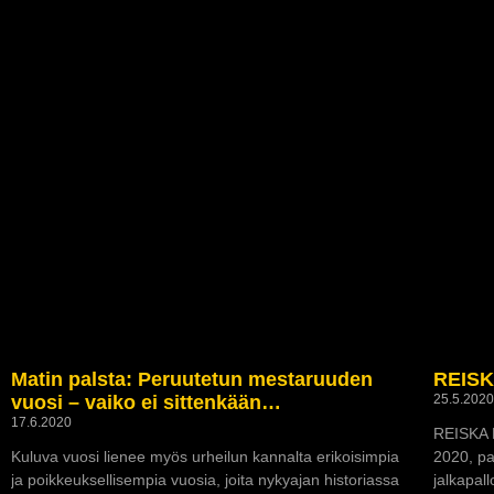
Matin palsta: Peruutetun mestaruuden
REISK
vuosi – vaiko ei sittenkään…
25.5.202
17.6.2020
REISKA K
Kuluva vuosi lienee myös urheilun kannalta erikoisimpia
2020, p
ja poikkeuksellisempia vuosia, joita nykyajan historiassa
jalkapal