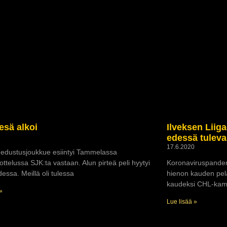
esä alkoi
Ilveksen Liig
0
edessä tuleva
17.6.2020
 edustusjoukkue esiintyi Tammelassa
ottelussa SJK:ta vastaan. Alun pirteä peli hyytyi
Koronaviruspandem
ssa. Meillä oli tulessa
hienon kauden pela
kaudeksi CHL-kamp
»
Lue lisää »