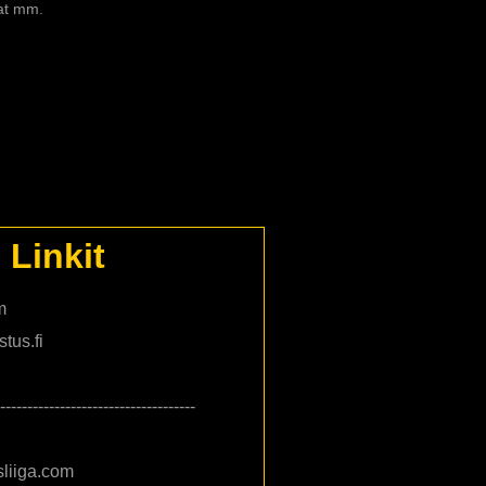
at mm.
Linkit
m
tus.fi
------------------------------------
liiga.com