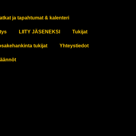
atkat ja tapahtumat & kalenteri
tys
LIITY JÄSENEKSI
Tukijat
osakehankinta tukijat
Yhteystiedot
äännöt