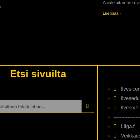
Asiakkaitamme ov
»
Lue lisää »
Etsi sivuilta
Ilves.co
Ilvesedus
Ilvesry.fi
-----------------
Liiga.fi
Veikkaus