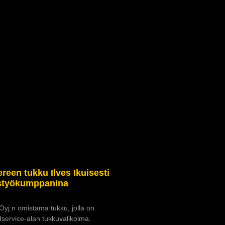
een tukku Ilves Ikuisesti
istyökumppanina
yj:n omistama tukku, jolla on
service-alan tukkuvalikoima.