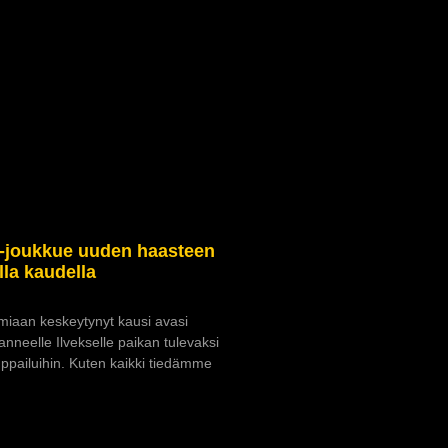
a-joukkue uuden haasteen
lla kaudella
iaan keskeytynyt kausi avasi
nneelle Ilvekselle paikan tulevaksi
pailuihin. Kuten kaikki tiedämme