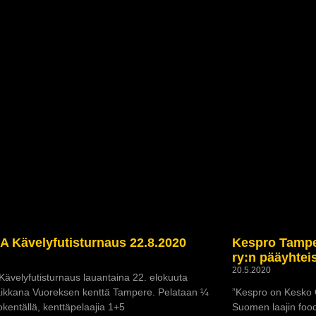
A Kävelyfutisturnaus 22.8.2020
Kespro Tamper
0
ry:n pääyhte
20.5.2020
ävelyfutisturnaus lauantaina 22. elokuuta
aikkana Vuoreksen kenttä Tampere. Pelataan ¼
”Kespro on Kesko O
lokentällä, kenttäpelaajia 1+5
Suomen laajin food