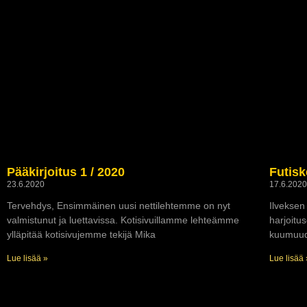
Pääkirjoitus 1 / 2020
Futisk
23.6.2020
17.6.202
Tervehdys, Ensimmäinen uusi nettilehtemme on nyt
Ilveksen
valmistunut ja luettavissa. Kotisivuillamme lehteämme
harjoitus
ylläpitää kotisivujemme tekijä Mika
kuumuude
Lue lisää »
Lue lisää 